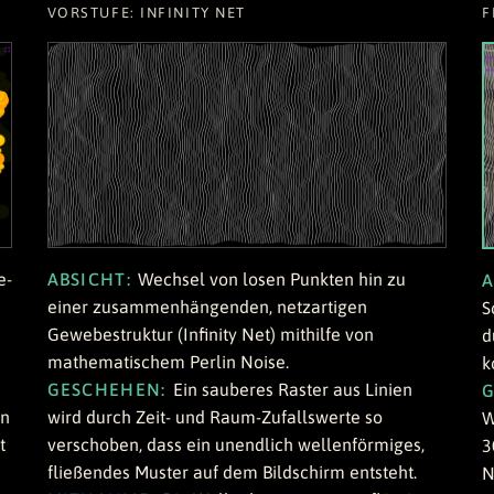
VORSTUFE: INFINITY NET
F
ABSICHT:
Wechsel von losen Punkten hin zu
e-
A
einer zusammenhängenden, netzartigen
S
Gewebestruktur (Infinity Net) mithilfe von
d
mathematischem Perlin Noise.
k
GESCHEHEN:
Ein sauberes Raster aus Linien
wird durch Zeit- und Raum-Zufallswerte so
in
W
verschoben, dass ein unendlich wellenförmiges,
t
3
fließendes Muster auf dem Bildschirm entsteht.
N