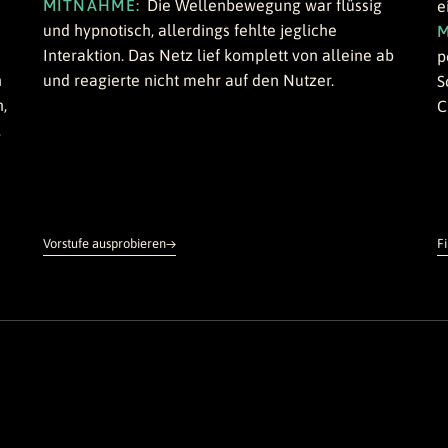
MITNAHME:
Die Wellenbewegung war flüssig
e
und hypnotisch, allerdings fehlte jegliche
Interaktion. Das Netz lief komplett von alleine ab
p
und reagierte nicht mehr auf den Nutzer.
n
S
,
C
,
Vorstufe ausprobieren
F