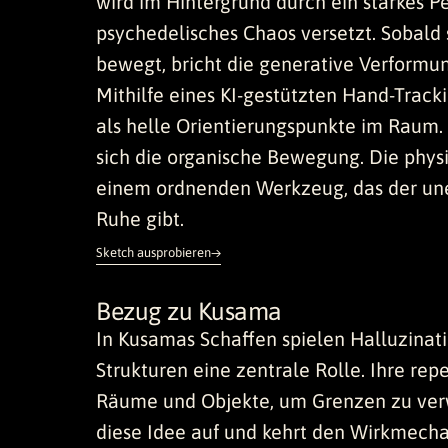
wird im Hintergrund durch ein starkes Per
psychedelisches Chaos versetzt. Sobald
bewegt, bricht die generative Verformun
Mithilfe eines KI-gestützten Hand-Track
als helle Orientierungspunkte im Raum.
sich die organische Bewegung. Die phys
einem ordnenden Werkzeug, das der u
Ruhe gibt.
Sketch ausprobieren
Bezug zu Kusama
In Kusamas Schaffen spielen Halluzinat
Strukturen eine zentrale Rolle. Ihre re
Räume und Objekte, um Grenzen zu verwi
diese Idee auf und kehrt den Wirkmecha