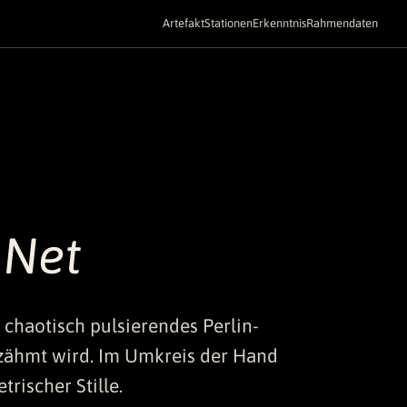
Artefakt
Stationen
Erkenntnis
Rahmendaten
 Net
n chaotisch pulsierendes Perlin-
zähmt wird. Im Umkreis der Hand
rischer Stille.