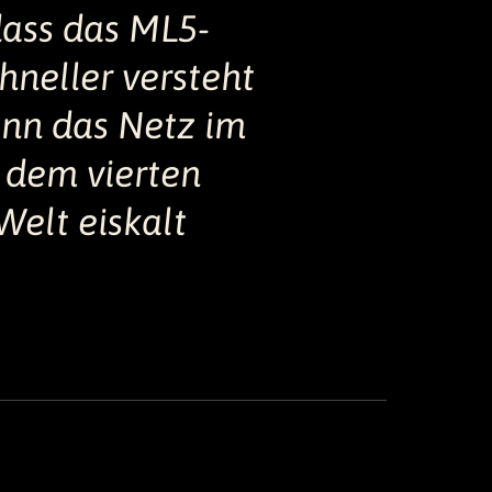
dass das ML5-
neller versteht
enn das Netz im
 dem vierten
 Welt eiskalt